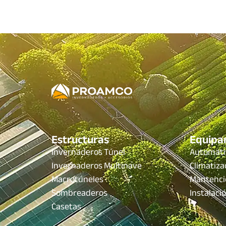
Estructuras
Equipa
Invernaderos Túnel
Automati
Invernaderos Multinave
Climatiza
Macrotúneles
Mantenci
Sombreaderos
Instalaci
Casetas