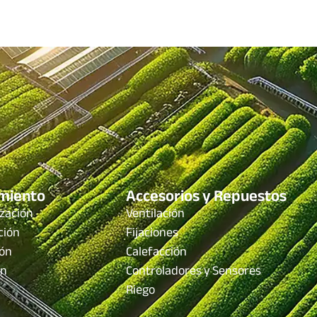
miento
Accesorios y Repuestos
zación
Ventilación
ción
Fijaciones
ón
Calefacción
ón
Controladores y Sensores
Riego