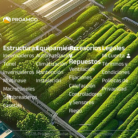
Estructuras
Equipamiento
Accesorios
Legales
y
Invernaderos
Automatización
Mi Cuenta
Repuestos
Túnel
Climatización
Términos y
Ventilación
Invernaderos
Mantención
Condiciones
Fijaciones
Multinave
Instalación
Políticas de
Calefacción
Macrotúneles
Privacidad
Controladores
Sombreaderos
y Sensores
Casetas
Riego
©2026 Proamco – Todos los derechos reservados.