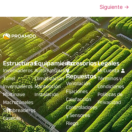
Siguiente
→
Estructuras
Equipamiento
Accesorios
Legales
y
Invernaderos
Automatización
Mi Cuenta
Repuestos
Túnel
Climatización
Términos y
Ventilación
Invernaderos
Mantención
Condiciones
Fijaciones
Multinave
Instalación
Políticas de
Calefacción
Macrotúneles
Privacidad
Controladores
Sombreaderos
y Sensores
Casetas
Riego