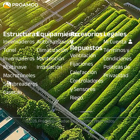
Estructuras
Equipamiento
Accesorios
Legales
y
Invernaderos
Automatización
Mi Cuenta
Repuestos
Túnel
Climatización
Términos y
Ventilación
Invernaderos
Mantención
Condiciones
Fijaciones
Multinave
Instalación
Políticas de
Calefacción
Macrotúneles
Privacidad
Controladores
Sombreaderos
y Sensores
Casetas
Riego
©2026 Proamco – Todos los derechos reservados.