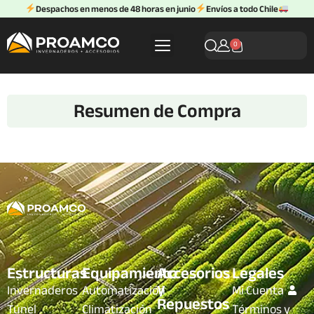
Despachos en menos de 48 horas en junio
Envíos a todo Chile
0
Resumen de Compra
Estructuras
Equipamiento
Accesorios
Legales
y
Invernaderos
Automatización
Mi Cuenta
Repuestos
Túnel
Climatización
Términos y