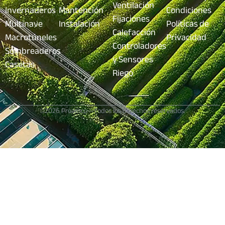
Ventilación
Invernaderos
Mantención
Condiciones
Fijaciones
Multinave
Instalación
Políticas de
Calefacción
Macrotúneles
Privacidad
Controladores
Sombreaderos
y Sensores
Casetas
Riego
©2026 Proamco – Todos los derechos reservados.